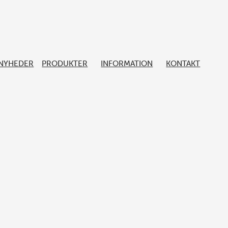
Prisinterval:
16.00 kr.
til
25.00 kr.
NYHEDER
PRODUKTER
INFORMATION
KONTAKT