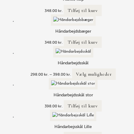
Tilføj til kurv
348.00
kr.
Håndarbejdsbæger
Tilføj til kurv
348.00
kr.
Prisinterval:
Dette
298.00 kr.
vare
til
har
Håndarbejdsskål
398.00 kr.
flere
Vælg muligheder
298.00
kr.
–
398.00
kr.
varianter.
Mulighede
kan
Håndarbejdsskål stor
vælges
på
Tilføj til kurv
398.00
kr.
varesiden
Håndarbejsskål Lille