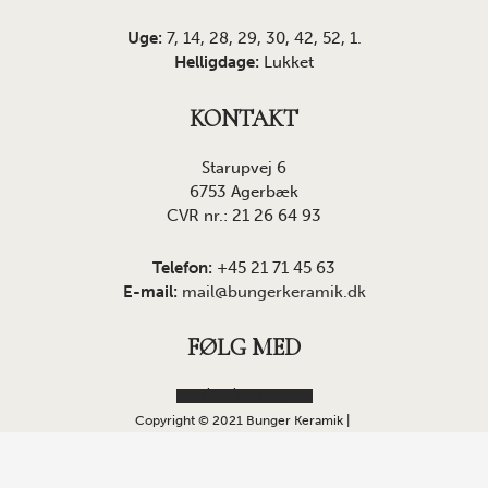
Uge:
7, 14, 28, 29, 30, 42, 52, 1.
Helligdage:
Lukket
KONTAKT
Starupvej 6
6753 Agerbæk
CVR nr.: 21 26 64 93
Telefon:
+45 21 71 45 63
E-mail:
mail@bungerkeramik.dk
FØLG MED
Facebook
Instagram
Copyright © 2021 Bunger Keramik |
Butikken åbner igen mandag fra 13:00 til 17:30