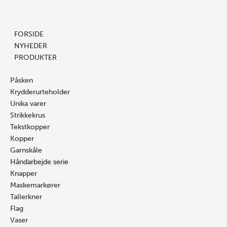
Gå
Søg
Søg
Sorteret
til
…
…
efter
indholdet
seneste
FORSIDE
NYHEDER
PRODUKTER
Påsken
Krydderurteholder
Unika varer
Strikkekrus
Tekstkopper
Kopper
Garnskåle
Håndarbejde serie
Knapper
Maskemarkører
Tallerkner
Flag
Vaser