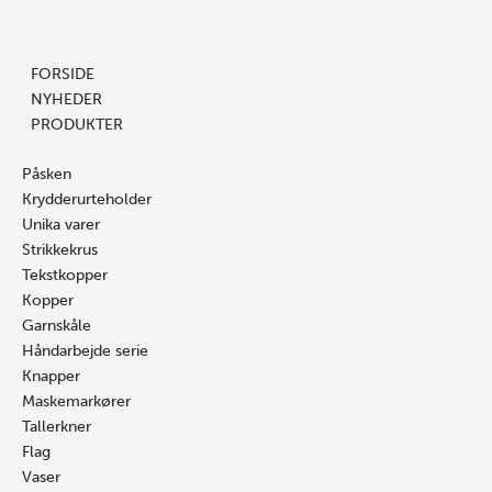
Prisinterval:
Gå
Søg
Nr.
Søg
16.00 kr.
til
…
37/Nr.
…
til
indholdet
31
FORSIDE
25.00 kr.
antal
NYHEDER
PRODUKTER
Påsken
Krydderurteholder
Unika varer
Strikkekrus
Tekstkopper
Kopper
Garnskåle
Håndarbejde serie
Knapper
Maskemarkører
Tallerkner
Flag
Vaser