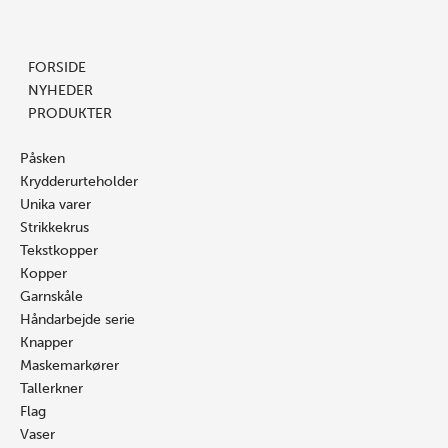
Prisinterval:
Gå
Søg
Nr.
Søg
Dett
16.00 kr.
til
…
149
…
vare
til
indholdet
antal
har
FORSIDE
25.00 kr.
flere
NYHEDER
varian
PRODUKTER
Mulig
kan
Påsken
vælge
Krydderurteholder
på
Unika varer
vares
Strikkekrus
Tekstkopper
Kopper
Garnskåle
Håndarbejde serie
Knapper
Maskemarkører
Tallerkner
Flag
Vaser