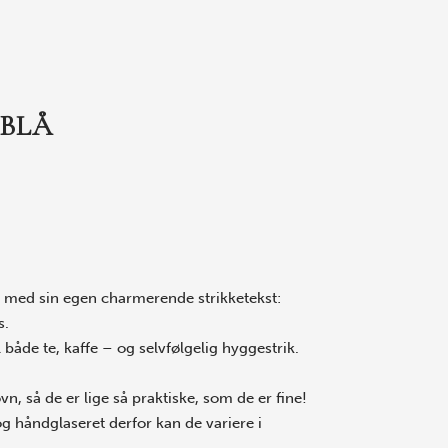
EBLÅ
 med sin egen charmerende strikketekst:
s.
 både te, kaffe – og selvfølgelig hyggestrik.
, så de er lige så praktiske, som de er fine!
 håndglaseret derfor kan de variere i