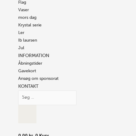
Flag
Vaser
mors dag
Krystal serie
Ler
Ib laursen
Jul
INFORMATION
Åbningstider
Gavekort
Ansøg om sponsorat
KONTAKT
0.00
kr.
0
Kurv