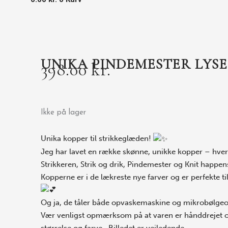
UNIKA PINDEMESTER LYS
398.00
kr.
Ikke på lager
Unika kopper til strikkeglæden!
Jeg har lavet en række skønne, unikke kopper – hver
Strikkeren, Strik og drik, Pindemester og Knit happen
Kopperne er i de lækreste nye farver og er perfekte til
Og ja, de tåler både opvaskemaskine og mikrobølgeovn
Vær venligst opmærksom på at varen er hånddrejet og