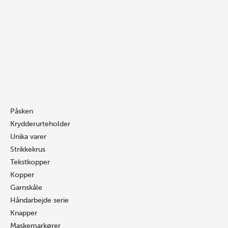
Gå
Søg
Søg
til
…
…
indholdet
Påsken
Krydderurteholder
Unika varer
Strikkekrus
Tekstkopper
Kopper
Garnskåle
Håndarbejde serie
Knapper
Maskemarkører