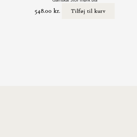
Garnskål Stor mørk blå
548.00
kr.
Tilføj til kurv