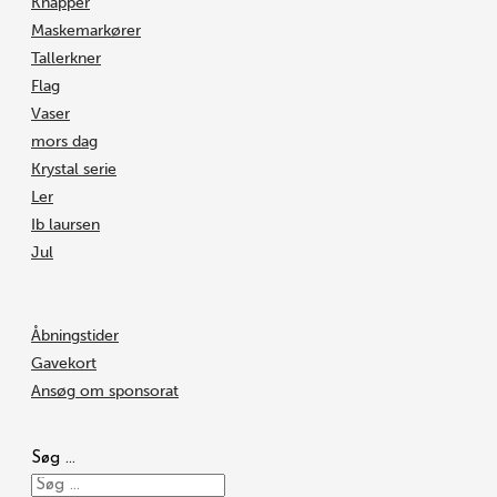
Knapper
Maskemarkører
Tallerkner
Flag
Vaser
mors dag
Krystal serie
Ler
Ib laursen
Jul
Åbningstider
Gavekort
Ansøg om sponsorat
Søg …