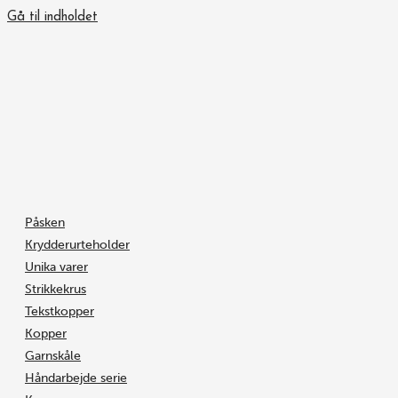
Gå til indholdet
Påsken
Krydderurteholder
Unika varer
Strikkekrus
Tekstkopper
Kopper
Garnskåle
Håndarbejde serie