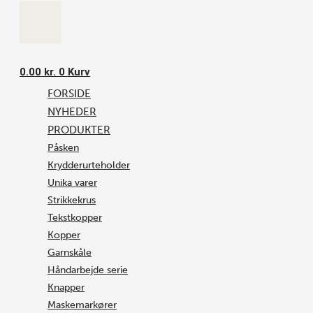
0.00
kr.
0
Kurv
FORSIDE
NYHEDER
PRODUKTER
Påsken
Krydderurteholder
Unika varer
Strikkekrus
Tekstkopper
Kopper
Garnskåle
Håndarbejde serie
Knapper
Maskemarkører