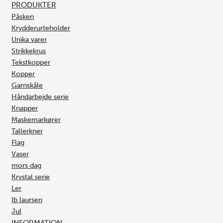
PRODUKTER
Påsken
Krydderurteholder
Unika varer
Strikkekrus
Tekstkopper
Kopper
Garnskåle
Håndarbejde serie
Knapper
Maskemarkører
Tallerkner
Flag
Vaser
mors dag
Krystal serie
Ler
Ib laursen
Jul