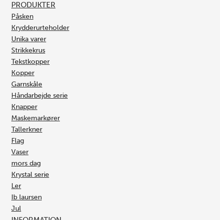
PRODUKTER
Påsken
Krydderurteholder
Unika varer
Strikkekrus
Tekstkopper
Kopper
Garnskåle
Håndarbejde serie
Knapper
Maskemarkører
Tallerkner
Flag
Vaser
mors dag
Krystal serie
Ler
Ib laursen
Jul