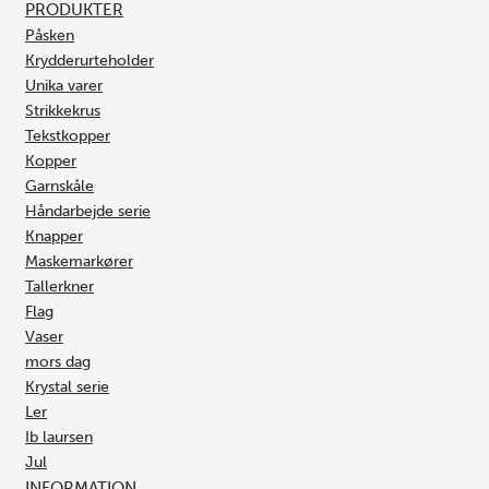
PRODUKTER
Påsken
Krydderurteholder
Unika varer
Strikkekrus
Tekstkopper
Kopper
Garnskåle
Håndarbejde serie
Knapper
Maskemarkører
Tallerkner
Flag
Vaser
mors dag
Krystal serie
Ler
Ib laursen
Jul
INFORMATION