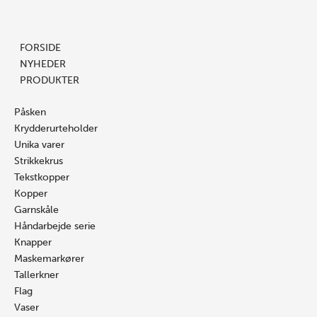
Prisinterval:
Gå
Søg
nr.
Søg
Dett
16.00 kr.
til
…
232
…
vare
til
indholdet
antal
har
FORSIDE
25.00 kr.
flere
NYHEDER
varian
PRODUKTER
Mulig
kan
Påsken
vælge
Krydderurteholder
på
Unika varer
vares
Strikkekrus
Tekstkopper
Kopper
Garnskåle
Håndarbejde serie
Knapper
Maskemarkører
Tallerkner
Flag
Vaser