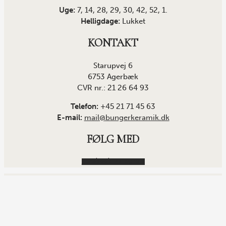
Uge:
7, 14, 28, 29, 30, 42, 52, 1.
Helligdage:
Lukket
KONTAKT
Starupvej 6
6753 Agerbæk
CVR nr.: 21 26 64 93
Telefon:
+45 21 71 45 63
E-mail:
mail@bungerkeramik.dk
FØLG MED
Facebook
Instagram
Copyright © 2021 Bunger Keramik |
Butikken åbner igen mandag fra 13:00 til 17:30