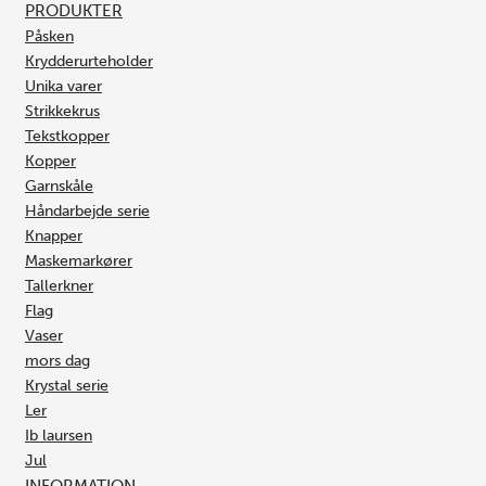
PRODUKTER
Påsken
Krydderurteholder
Unika varer
Strikkekrus
Tekstkopper
Kopper
Garnskåle
Håndarbejde serie
Knapper
Maskemarkører
Tallerkner
Flag
Vaser
mors dag
Krystal serie
Ler
Ib laursen
Jul