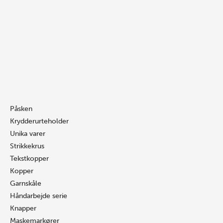
Prisin
Gå
Søg
Søg
Nr.
16.00 k
til
…
…
111/Nr.
til
indholdet
91
25.00 k
antal
Påsken
Krydderurteholder
Unika varer
Strikkekrus
Tekstkopper
Kopper
Garnskåle
Håndarbejde serie
Knapper
Maskemarkører