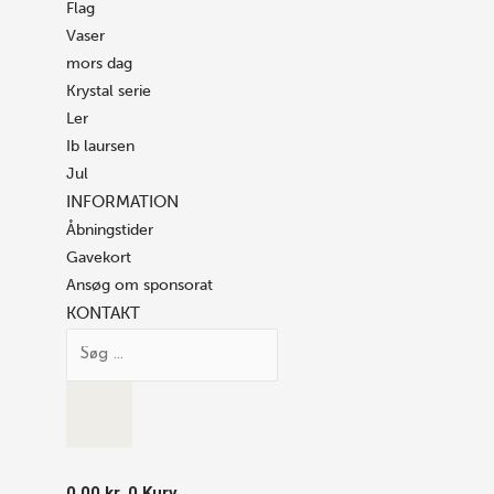
Flag
Vaser
mors dag
Krystal serie
Ler
Ib laursen
Jul
INFORMATION
Åbningstider
Gavekort
Ansøg om sponsorat
KONTAKT
0.00
kr.
0
Kurv