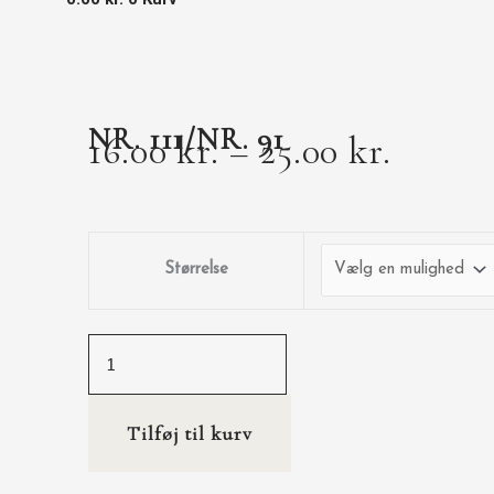
NR. 111/NR. 91
16.00
kr.
–
25.00
kr.
Størrelse
Tilføj til kurv