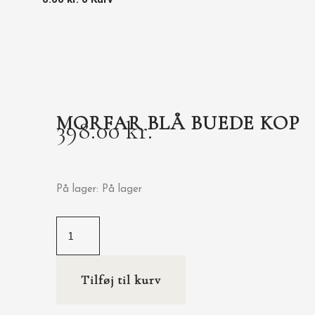
MORFAR BLÅ BUEDE KOP
398.00
kr.
På lager:
På lager
Tilføj til kurv