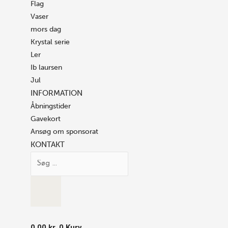
Flag
Vaser
mors dag
Krystal serie
Ler
Ib laursen
Jul
INFORMATION
Åbningstider
Gavekort
Ansøg om sponsorat
KONTAKT
0.00
kr.
0
Kurv