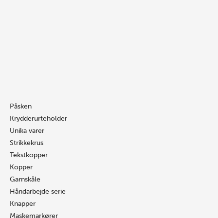
Gå
Søg
Søg
MORFAR
til
…
…
Blå
indholdet
Buede
kop
antal
Påsken
Krydderurteholder
Unika varer
Strikkekrus
Tekstkopper
Kopper
Garnskåle
Håndarbejde serie
Knapper
Maskemarkører