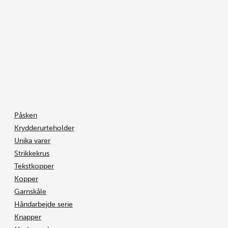
Gå
Søg
Søg
Mega
til
…
…
nr.
indholdet
218
antal
Påsken
Krydderurteholder
Unika varer
Strikkekrus
Tekstkopper
Kopper
Garnskåle
Håndarbejde serie
Knapper