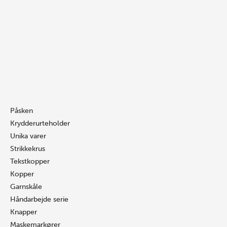
Gå
Søg
Søg
Festival
til
…
…
maskemarkør
indholdet
antal
Påsken
Krydderurteholder
Unika varer
Strikkekrus
Tekstkopper
Kopper
Garnskåle
Håndarbejde serie
Knapper
Maskemarkører