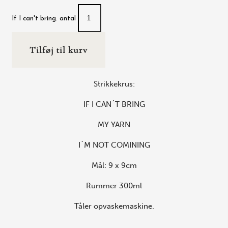
If I can't bring. antal
Tilføj til kurv
Strikkekrus:
IF I CAN´T BRING
MY YARN
I´M NOT COMINING
Mål: 9 x 9cm
Rummer 300ml
Tåler opvaskemaskine.