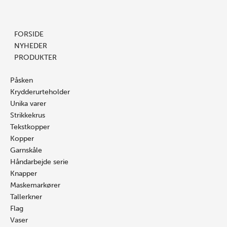
Prisinterval:
Gå
Søg
Høns
Søg
120.00 kr.
til
…
orange
…
til
indholdet
antal
FORSIDE
298.00 kr.
NYHEDER
PRODUKTER
Påsken
Krydderurteholder
Unika varer
Strikkekrus
Tekstkopper
Kopper
Garnskåle
Håndarbejde serie
Knapper
Maskemarkører
Tallerkner
Flag
Vaser