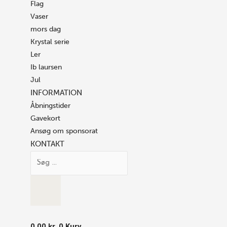
Flag
Vaser
mors dag
Krystal serie
Ler
Ib laursen
Jul
INFORMATION
Åbningstider
Gavekort
Ansøg om sponsorat
KONTAKT
0.00
kr.
0
Kurv