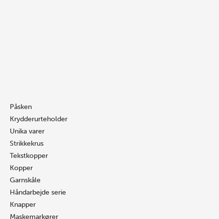
Gå
Søg
Søg
Flag
til
…
…
Hvid
indholdet
m.
nister/
Rosa
antal
Påsken
Krydderurteholder
Unika varer
Strikkekrus
Tekstkopper
Kopper
Garnskåle
Håndarbejde serie
Knapper
Maskemarkører