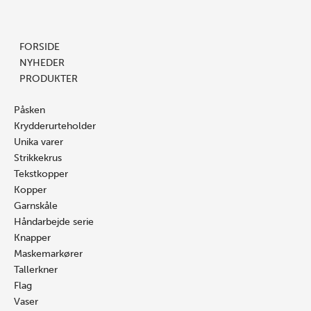
Prisinterval:
Gå
Søg
Blomster
Søg
Dett
16.00 kr.
til
…
nr./nr.
…
vare
til
indholdet
193
har
FORSIDE
25.00 kr.
antal
flere
NYHEDER
varian
PRODUKTER
Mulig
kan
Påsken
vælge
Krydderurteholder
på
Unika varer
vares
Strikkekrus
Tekstkopper
Kopper
Garnskåle
Håndarbejde serie
Knapper
Maskemarkører
Tallerkner
Flag
Vaser