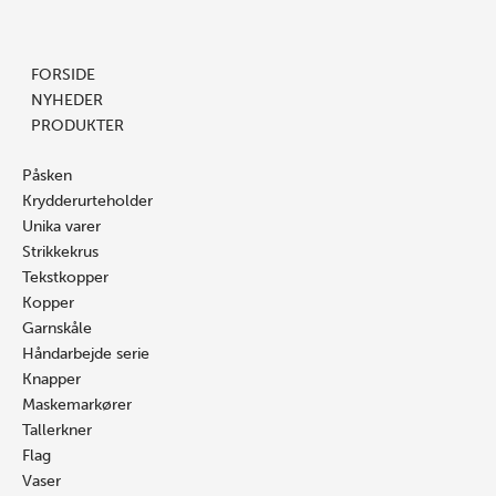
Prisinterval:
Gå
Søg
Blomster
Søg
Dett
16.00 kr.
til
…
nr.
…
vare
til
indholdet
192
har
FORSIDE
25.00 kr.
antal
flere
NYHEDER
varian
PRODUKTER
Mulig
kan
Påsken
vælge
Krydderurteholder
på
Unika varer
vares
Strikkekrus
Tekstkopper
Kopper
Garnskåle
Håndarbejde serie
Knapper
Maskemarkører
Tallerkner
Flag
Vaser