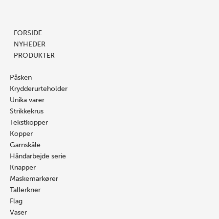
Gå
Søg
Søg
til
…
…
indholdet
FORSIDE
NYHEDER
PRODUKTER
Påsken
Krydderurteholder
Unika varer
Strikkekrus
Tekstkopper
Kopper
Garnskåle
Håndarbejde serie
Knapper
Maskemarkører
Tallerkner
Flag
Vaser