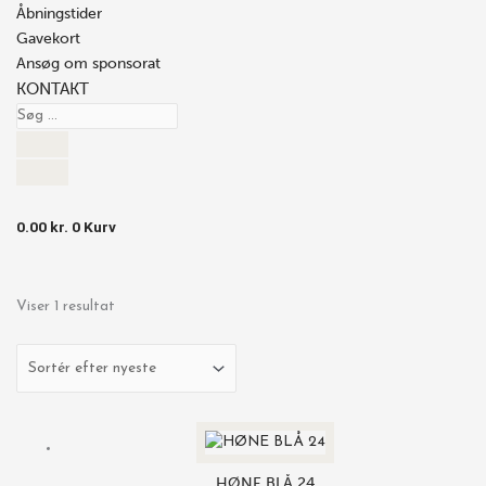
Åbningstider
Gavekort
Ansøg om sponsorat
KONTAKT
0.00
kr.
0
Kurv
Viser 1 resultat
Prisinterval:
Dette
248.00 kr.
vare
til
har
HØNE BLÅ 24