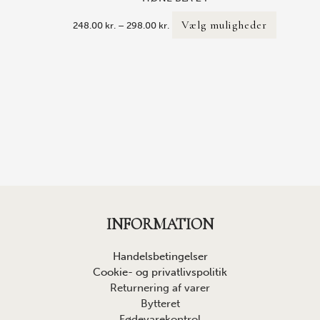
298.00 kr.
flere
Vælg muligheder
248.00
kr.
–
298.00
kr.
varianter.
Mulighede
kan
vælges
på
varesiden
INFORMATION
Handelsbetingelser
Cookie- og privatlivspolitik
Returnering af varer
Bytteret
Fødevarekontrol