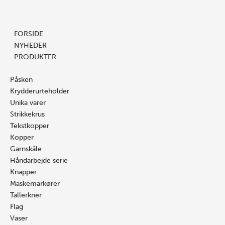
Gå
Søg
Søg
til
…
…
indholdet
FORSIDE
NYHEDER
PRODUKTER
Påsken
Krydderurteholder
Unika varer
Strikkekrus
Tekstkopper
Kopper
Garnskåle
Håndarbejde serie
Knapper
Maskemarkører
Tallerkner
Flag
Vaser