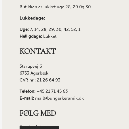
Butikken er lukket uge 28, 29 0g 30.
Lukkedage:
Uge:
7, 14, 28, 29, 30, 42, 52, 1.
Helligdage:
Lukket
KONTAKT
Starupvej 6
6753 Agerbæk
CVR nr.: 21 26 64 93
Telefon:
+45 21 71 45 63
E-mail:
mail@bungerkeramik.dk
FØLG MED
Facebook
Instagram