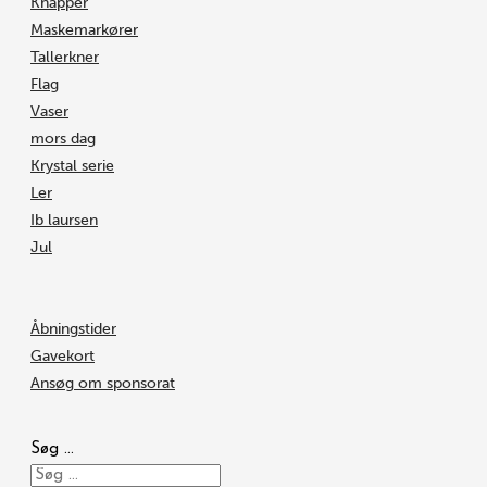
Knapper
Maskemarkører
Tallerkner
Flag
Vaser
mors dag
Krystal serie
Ler
Ib laursen
Jul
Åbningstider
Gavekort
Ansøg om sponsorat
Søg …