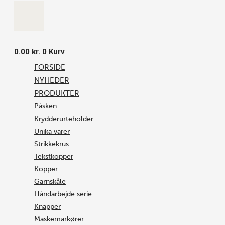
0.00
kr.
0
Kurv
FORSIDE
NYHEDER
PRODUKTER
Påsken
Krydderurteholder
Unika varer
Strikkekrus
Tekstkopper
Kopper
Garnskåle
Håndarbejde serie
Knapper
Maskemarkører