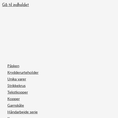
Gå til indholdet
Påsken
Krydderurteholder
Unika varer
Strikkekrus
Tekstkopper
Kopper
Garnskåle
Håndarbejde serie